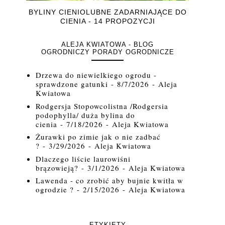
BYLINY CIENIOLUBNE ZADARNIAJĄCE DO
CIENIA - 14 PROPOZYCJI
ALEJA KWIATOWA - BLOG
OGRODNICZY PORADY OGRODNICZE
Drzewa do niewielkiego ogrodu -
sprawdzone gatunki
- 8/7/2026
- Aleja
Kwiatowa
Rodgersja Stopowcolistna /Rodgersia
podophylla/ duża bylina do
cienia
- 7/18/2026
- Aleja Kwiatowa
Żurawki po zimie jak o nie zadbać
?
- 3/29/2026
- Aleja Kwiatowa
Dlaczego liście laurowiśni
brązowieją?
- 3/1/2026
- Aleja Kwiatowa
Lawenda - co zrobić aby bujnie kwitła w
ogrodzie ?
- 2/15/2026
- Aleja Kwiatowa
ETYKIETY