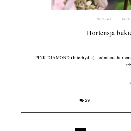
*KRZEWY
HORT
Hortensja bu
PINK DIAMOND (Interhydia) - odmiana hortensji
ar
29