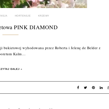
ENSJA
HORTENSJE
KRZEWY
kietowa PINK DIAMOND
 bukietowej wyhodowana przez Roberta i Jelenę de Belder z
boretum Kalm…
CZYTAJ DALEJ »