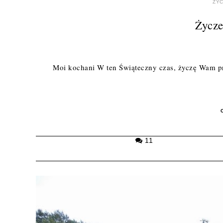
ŻYC
Życze
Moi kochani W ten Świąteczny czas, życzę Wam pr
11