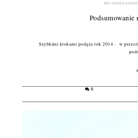
MÓJ OGRÓD KAŻDEG
Podsumowanie r
Szybkimi krokami podąża rok 2014 - w przeszł
pod
8