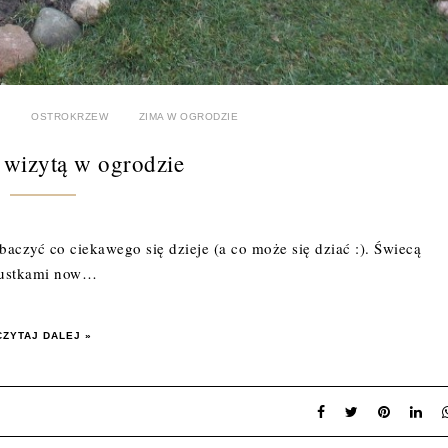
A
OSTROKRZEW
ZIMA W OGRODZIE
wizytą w ogrodzie
czyć co ciekawego się dzieje (a co może się dziać :). Świecą
ustkami now…
CZYTAJ DALEJ »