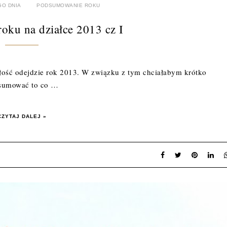
O DNIA
PODSUMOWANIE ROKU
oku na działce 2013 cz I
ość odejdzie rok 2013. W związku z tym chciałabym krótko
sumować to co …
CZYTAJ DALEJ »