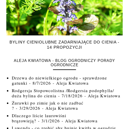
BYLINY CIENIOLUBNE ZADARNIAJĄCE DO CIENIA -
14 PROPOZYCJI
ALEJA KWIATOWA - BLOG OGRODNICZY PORADY
OGRODNICZE
Drzewa do niewielkiego ogrodu - sprawdzone
gatunki
- 8/7/2026
- Aleja Kwiatowa
Rodgersja Stopowcolistna /Rodgersia podophylla/
duża bylina do cienia
- 7/18/2026
- Aleja Kwiatowa
Żurawki po zimie jak o nie zadbać
?
- 3/29/2026
- Aleja Kwiatowa
Dlaczego liście laurowiśni
brązowieją?
- 3/1/2026
- Aleja Kwiatowa
Lawenda - co zrobić aby bujnie kwitła w ogrodzie