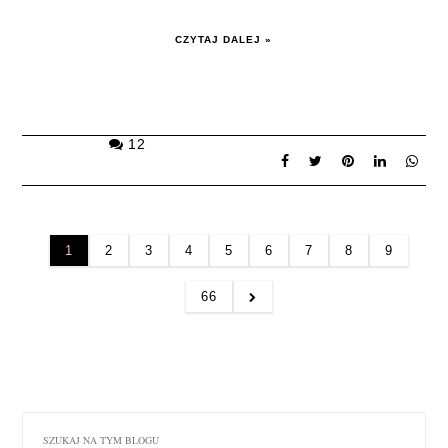
CZYTAJ DALEJ »
12
1
2
3
4
5
6
7
8
9
66