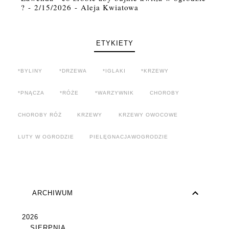
?
- 2/15/2026
- Aleja Kwiatowa
ETYKIETY
*BYLINY
*DRZEWA
*IGLAKI
*KRZEWY
*PNĄCZA
*RÓŻE
*WARZYWNIK
CHOROBY
CHOROBY RÓŻ
KRZEWY
KRZEWY OWOCOWE
LUTY W OGRODZIE
PIELĘGNACJAWOGRODZIE
ARCHIWUM
2026
SIERPNIA