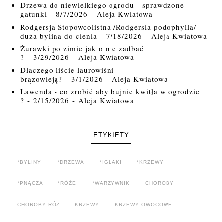
Drzewa do niewielkiego ogrodu - sprawdzone
gatunki
- 8/7/2026
- Aleja Kwiatowa
Rodgersja Stopowcolistna /Rodgersia podophylla/
duża bylina do cienia
- 7/18/2026
- Aleja Kwiatowa
Żurawki po zimie jak o nie zadbać
?
- 3/29/2026
- Aleja Kwiatowa
Dlaczego liście laurowiśni
brązowieją?
- 3/1/2026
- Aleja Kwiatowa
Lawenda - co zrobić aby bujnie kwitła w ogrodzie
?
- 2/15/2026
- Aleja Kwiatowa
ETYKIETY
*BYLINY
*DRZEWA
*IGLAKI
*KRZEWY
*PNĄCZA
*RÓŻE
*WARZYWNIK
CHOROBY
CHOROBY RÓŻ
KRZEWY
KRZEWY OWOCOWE