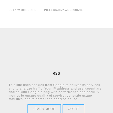
LUTY W OGRODZIE
PIELĘGNACJAWOGRODZIE
RSS
This site uses cookies from Google to deliver its services
Posty
and to analyze traffic. Your IP address and user-agent are
shared with Google along with performance and security
Komentarze
metrics to ensure quality of service, generate usage
statistics, and to detect and address abuse.
COPYRIGHT ©
ALEJA KWIATOWA - BLOG OGRODNICZY PORADY OGRODNICZE
LEARN MORE
GOT IT
BLOG DESIGN:
KAROGRAFIA.PL