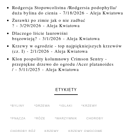
Rodgersja Stopowcolistna /Rodgersia podophylla/
duża bylina do cienia
- 7/18/2026
- Aleja Kwiatowa
Żurawki po zimie jak o nie zadbać
?
- 3/29/2026
- Aleja Kwiatowa
Dlaczego liście laurowiśni
brązowieją?
- 3/1/2026
- Aleja Kwiatowa
Krzewy w ogrodzie - top najpiękniejszych krzewów
(cz. I)
- 2/1/2026
- Aleja Kwiatowa
Klon pospolity kolumnowy Crimson Sentry -
przepiękne drzewo do ogrodu /Acer platanoides
/
- 5/11/2025
- Aleja Kwiatowa
ETYKIETY
*BYLINY
*DRZEWA
*IGLAKI
*KRZEWY
*PNĄCZA
*RÓŻE
*WARZYWNIK
CHOROBY
CHOROBY RÓŻ
KRZEWY
KRZEWY OWOCOWE