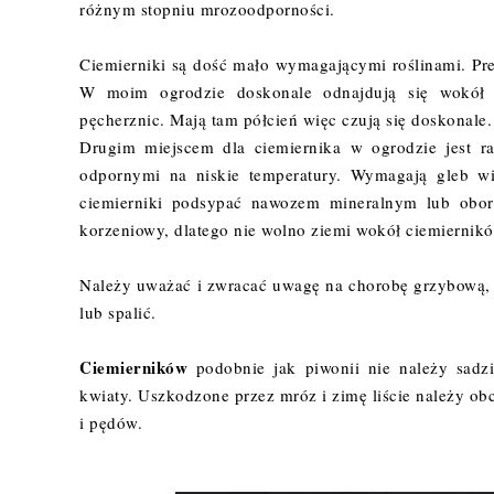
różnym stopniu mrozoodporności.
Ciemierniki są dość mało wymagającymi roślinami. Pref
W moim ogrodzie doskonale odnajdują się wokół 
pęcherznic. Mają tam półcień więc czują się doskonale
Drugim miejscem dla ciemiernika w ogrodzie jest rab
odpornymi na niskie temperatury. Wymagają gleb w
ciemierniki podsypać nawozem mineralnym lub obor
korzeniowy, dlatego nie wolno ziemi wokół ciemiernik
Należy uważać i zwracać uwagę na chorobę grzybową, k
lub spalić.
Ciemierników
podobnie jak piwonii nie należy sadz
kwiaty. Uszkodzone przez mróz i zimę liście należy ob
i pędów.