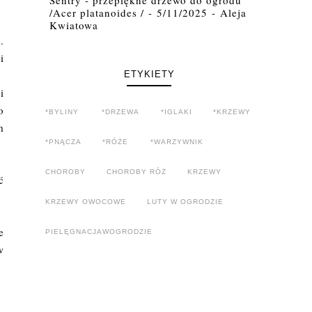
/Acer platanoides /
- 5/11/2025
- Aleja
Kwiatowa
.
i
ETYKIETY
i
o
*BYLINY
*DRZEWA
*IGLAKI
*KRZEWY
m
*PNĄCZA
*RÓŻE
*WARZYWNIK
CHOROBY
CHOROBY RÓŻ
KRZEWY
ć
KRZEWY OWOCOWE
LUTY W OGRODZIE
e
PIELĘGNACJAWOGRODZIE
w