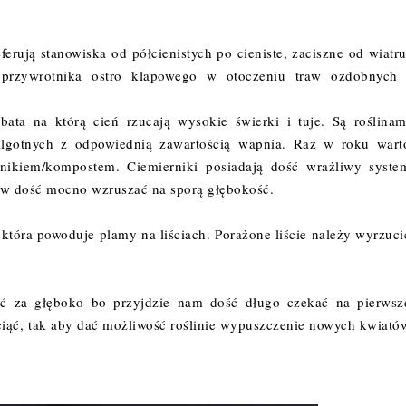
erują stanowiska od półcienistych po cieniste, zaciszne od wiatru
przywrotnika ostro klapowego w otoczeniu traw ozdobnych 
.
ata na którą cień rzucają wysokie świerki i tuje. Są roślinam
ilgotnych z odpowiednią zawartością wapnia. Raz w roku wart
nikiem/kompostem. Ciemierniki posiadają dość wrażliwy syste
ów dość mocno wzruszać na sporą głębokość.
tóra powoduje plamy na liściach. Porażone liście należy wyrzuci
ić za głęboko bo przyjdzie nam dość długo czekać na pierwsz
ciąć, tak aby dać możliwość roślinie wypuszczenie nowych kwiató