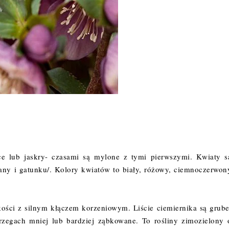
 lub jaskry- czasami są mylone z tymi pierwszymi. Kwiaty s
any i gatunku/. Kolory kwiatów to biały, różowy, ciemnoczerwon
ości z silnym kłączem korzeniowym. Liście ciemiernika są grube
brzegach mniej lub bardziej ząbkowane. To rośliny zimozielony 