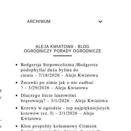
ARCHIWUM
ALEJA KWIATOWA - BLOG
OGRODNICZY PORADY OGRODNICZE
Rodgersja Stopowcolistna /Rodgersia
podophylla/ duża bylina do
cienia
- 7/18/2026
- Aleja Kwiatowa
Żurawki po zimie jak o nie zadbać
?
- 3/29/2026
- Aleja Kwiatowa
ą
Dlaczego liście laurowiśni
y
brązowieją?
- 3/1/2026
- Aleja Kwiatowa
Krzewy w ogrodzie - top najpiękniejszych
krzewów (cz. I)
- 2/1/2026
- Aleja
Kwiatowa
,
Klon pospolity kolumnowy Crimson
o
Sentry - przepiękne drzewo do ogrodu