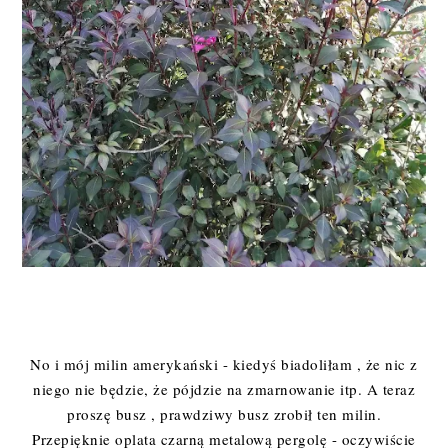
No i mój milin amerykański - kiedyś biadoliłam , że nic z
niego nie będzie, że pójdzie na zmarnowanie itp. A teraz
proszę busz , prawdziwy busz zrobił ten milin.
Przepięknie oplata czarną metalową pergolę - oczywiście