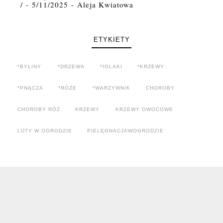
/
- 5/11/2025
- Aleja Kwiatowa
ETYKIETY
*BYLINY
*DRZEWA
*IGLAKI
*KRZEWY
*PNĄCZA
*RÓŻE
*WARZYWNIK
CHOROBY
CHOROBY RÓŻ
KRZEWY
KRZEWY OWOCOWE
LUTY W OGRODZIE
PIELĘGNACJAWOGRODZIE