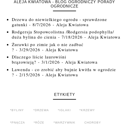
ALEJA KWIATOWA - BLOG OGRODNICZY PORADY
OGRODNICZE
Drzewa do niewielkiego ogrodu - sprawdzone
gatunki
- 8/7/2026
- Aleja Kwiatowa
Rodgersja Stopowcolistna /Rodgersia podophylla/
duża bylina do cienia
- 7/18/2026
- Aleja Kwiatowa
Żurawki po zimie jak o nie zadbać
?
- 3/29/2026
- Aleja Kwiatowa
Dlaczego liście laurowiśni
brązowieją?
- 3/1/2026
- Aleja Kwiatowa
Lawenda - co zrobić aby bujnie kwitła w ogrodzie
?
- 2/15/2026
- Aleja Kwiatowa
ETYKIETY
*BYLINY
*DRZEWA
*IGLAKI
*KRZEWY
*PNĄCZA
*RÓŻE
*WARZYWNIK
CHOROBY