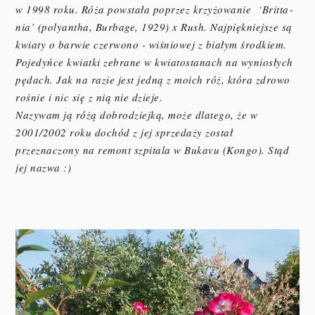
w 1998 roku. Róża powstała poprzez krzyżowanie ‘Brit­ta­
nia’ (poly­an­tha, Bur­bage, 1929) x Rush. Najpiękniejsze są
kwiaty o barwie czerwono - wiśniowej z białym środkiem.
Pojedyńce kwiatki zebrane w kwiatostanach na wyniosłych
pędach. Jak na razie jest jedną z moich róż, która zdrowo
rośnie i nic się z nią nie dzieje.
Nazywam ją różą dobrodziejką, może dlatego, że w
2001/2002 roku dochód z jej sprzedaży został
przeznaczony na remont szpi­tala w Bukavu (Kongo). Stąd
jej nazwa :)