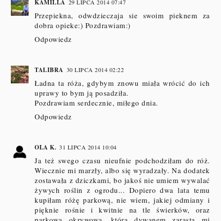
KAMILLA
29 LIPCA 2014 07:47
Przepiekna, odwdzieczaja sie swoim pieknem za
dobra opieke:) Pozdrawiam:)
Odpowiedz
TALIBRA
30 LIPCA 2014 02:22
Ładna ta róża, gdybym znowu miała wrócić do ich
uprawy to bym ją posadziła.
Pozdrawiam serdecznie, miłego dnia.
Odpowiedz
OLA K.
31 LIPCA 2014 10:04
Ja też swego czasu nieufnie podchodziłam do róż.
Wiecznie mi marzły, albo się wyradzały. Na dodatek
zostawała z dziczkami, bo jakoś nie umiem wywalać
żywych roślin z ogrodu... Dopiero dwa lata temu
kupiłam różę parkową, nie wiem, jakiej odmiany i
pięknie rośnie i kwitnie na tle świerków, oraz
parkową okrywową, która dywanem zarasta mi