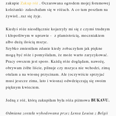
zakupie
Zakup róż
. Oczarowana ogrodem mojej forumowej
koleżanki- zakochałam się w różach. A co tam poszłam na
żywioł...raz się żyje.
Kiedyś róże nieodłącznie kojarzyły mi się z czymś trudnym
i kłopotliwym w uprawie - z plamistością, moczniakiem
albo dużą ilością mszyc.
Szybko zmieniłam zdanie kiedy zobaczyłam jak piękne
mogą być róże i pomyślałam, że może warto zaryzykować.
Pracy owszem jest sporo. Każdą róże doglądam, nawożę,
obrywam żółte liście, pilnuje czy mszyca nie wchodzi, zimą
otulam a na wiosnę przycinam. Ale (oczywiście sprzyjać
musi jeszcze zima, lato i wiosna) odwdzięczają się swoim
pięknym kwieciem.
BUKAVU.
Jedną z róż, którą zakupiłam była róża piżmowa
Odmiana została wyhodowana przez Lensa Louisa z Belgii