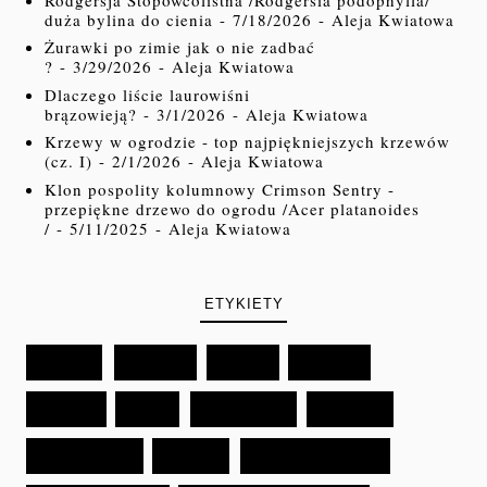
duża bylina do cienia
- 7/18/2026
- Aleja Kwiatowa
Żurawki po zimie jak o nie zadbać
?
- 3/29/2026
- Aleja Kwiatowa
Dlaczego liście laurowiśni
brązowieją?
- 3/1/2026
- Aleja Kwiatowa
Krzewy w ogrodzie - top najpiękniejszych krzewów
(cz. I)
- 2/1/2026
- Aleja Kwiatowa
Klon pospolity kolumnowy Crimson Sentry -
przepiękne drzewo do ogrodu /Acer platanoides
/
- 5/11/2025
- Aleja Kwiatowa
ETYKIETY
*BYLINY
*DRZEWA
*IGLAKI
*KRZEWY
*PNĄCZA
*RÓŻE
*WARZYWNIK
CHOROBY
CHOROBY RÓŻ
KRZEWY
KRZEWY OWOCOWE