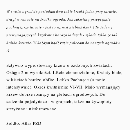
W swoim ogrodzie posiadam dwa takie krzaki jeden przy tarasie,
drugi w rabacie na środku ogrodu
. Jak zakwitną przepięknie
pachną (przy tarasie - jest to wprost niebiańskie) :) To jeden z
niewymagających krzaków i bardzo ładnych - szkoda tylko
że tak
krótko kwitnie. W każdym bądź razie polecam do naszych ogrodów
:)
Sztywno wyprostowany krzew o ozdobnych kwiatach.
Osiąga 2 m wysokości. Liście ciemnozielone, Kwiaty białe,
w kiściach bardzo obfite. Lekko Pachnące (u mnie
intensywnie). Okres kwitnienia: VI-VII. Mało wymagający
krzew dobrze rosnący na glebach ogrodowych, Do
sadzenia pojedyńczo i w grupach, także na żywopłoty
strzyżone i nieformowane.
źródło: Atlas PZD