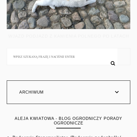
WJAZD PODJAZD Z KAMIENIA POLNEGO PO LATACH
ARCHIWUM
ALEJA KWIATOWA - BLOG OGRODNICZY PORADY
OGRODNICZE
Rodgersja Stopowcolistna /Rodgersia podophylla/