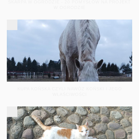
SKARPA W OGRODZIE - 20 POMYSŁÓW NA PROJEKT
W OGRODZIE
KUPA KOŃSKA CZYLI NAWÓZ KOŃSKI I JEGO
WŁAŚCIWOŚCI