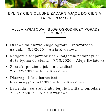
BYLINY CIENIOLUBNE ZADARNIAJĄCE DO CIENIA -
14 PROPOZYCJI
ALEJA KWIATOWA - BLOG OGRODNICZY PORADY
OGRODNICZE
Drzewa do niewielkiego ogrodu - sprawdzone
gatunki
- 8/7/2026
- Aleja Kwiatowa
Rodgersja Stopowcolistna /Rodgersia podophylla/
duża bylina do cienia
- 7/18/2026
- Aleja Kwiatowa
Żurawki po zimie jak o nie zadbać
?
- 3/29/2026
- Aleja Kwiatowa
Dlaczego liście laurowiśni
brązowieją?
- 3/1/2026
- Aleja Kwiatowa
Lawenda - co zrobić aby bujnie kwitła w ogrodzie
?
- 2/15/2026
- Aleja Kwiatowa
ETYKIETY