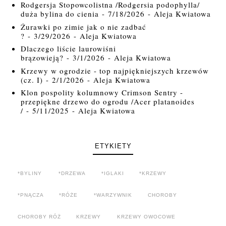
Rodgersja Stopowcolistna /Rodgersia podophylla/
duża bylina do cienia
- 7/18/2026
- Aleja Kwiatowa
Żurawki po zimie jak o nie zadbać
?
- 3/29/2026
- Aleja Kwiatowa
Dlaczego liście laurowiśni
brązowieją?
- 3/1/2026
- Aleja Kwiatowa
Krzewy w ogrodzie - top najpiękniejszych krzewów
(cz. I)
- 2/1/2026
- Aleja Kwiatowa
Klon pospolity kolumnowy Crimson Sentry -
przepiękne drzewo do ogrodu /Acer platanoides
/
- 5/11/2025
- Aleja Kwiatowa
ETYKIETY
*BYLINY
*DRZEWA
*IGLAKI
*KRZEWY
*PNĄCZA
*RÓŻE
*WARZYWNIK
CHOROBY
CHOROBY RÓŻ
KRZEWY
KRZEWY OWOCOWE