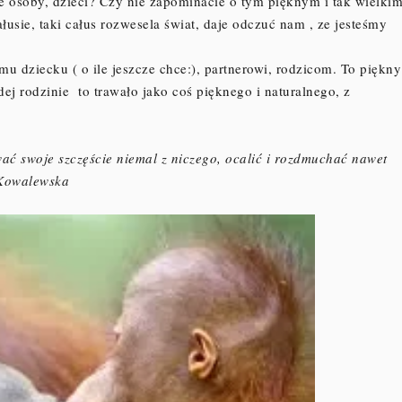
ne osoby, dzieci? Czy nie zapominacie o tym pięknym i tak wielki
sie, taki całus rozwesela świat, daje odczuć nam , ze jesteśmy
mu dziecku ( o ile jeszcze chce:), partnerowi, rodzicom. To piękny
ej rodzinie to trawało jako coś pięknego i naturalnego, z
wać swoje szczęście niemal z niczego, ocalić i rozdmuchać nawet
a Kowalewska