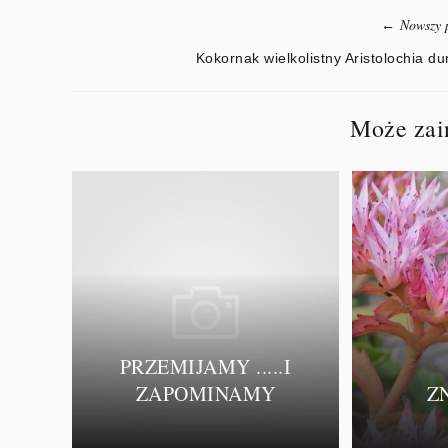
Nowszy 
←
Kokornak wielkolistny Aristolochia du
Może zain
PRZEMIJAMY .....I
ZAPOMINAMY
Z