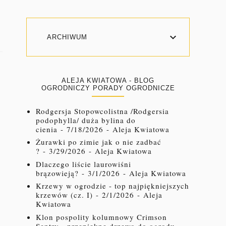
ARCHIWUM
ALEJA KWIATOWA - BLOG
OGRODNICZY PORADY OGRODNICZE
Rodgersja Stopowcolistna /Rodgersia
podophylla/ duża bylina do
cienia
- 7/18/2026
- Aleja Kwiatowa
Żurawki po zimie jak o nie zadbać
?
- 3/29/2026
- Aleja Kwiatowa
Dlaczego liście laurowiśni
brązowieją?
- 3/1/2026
- Aleja Kwiatowa
Krzewy w ogrodzie - top najpiękniejszych
krzewów (cz. I)
- 2/1/2026
- Aleja
Kwiatowa
Klon pospolity kolumnowy Crimson
Sentry - przepiękne drzewo do ogrodu