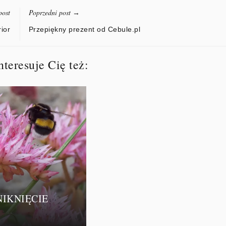
post
Poprzedni post
→
rior
Przepiękny prezent od Cebule.pl
teresuje Cię też:
NIKNIĘCIE