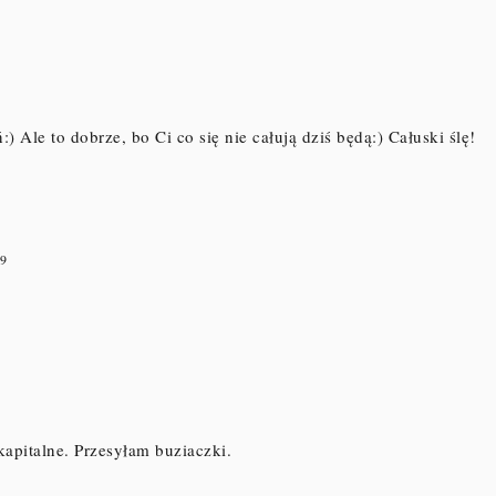
:) Ale to dobrze, bo Ci co się nie całują dziś będą:) Całuski ślę!
9
kapitalne. Przesyłam buziaczki.