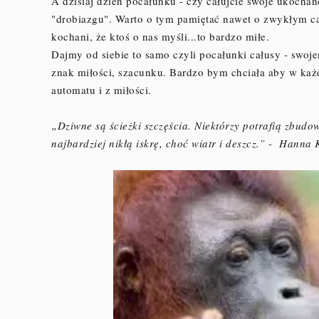
A dzisiaj dzień pocałunku - czy całujcie swoje ukocha
"drobiazgu". Warto o tym pamiętać nawet o zwykłym cału
kochani, że ktoś o nas myśli...to bardzo miłe.
Dajmy od siebie to samo czyli pocałunki całusy - swoje
znak miłości, szacunku. Bardzo bym chciała aby w każd
automatu i z miłości.
„Dziwne są ścieżki szczęścia. Niektórzy potrafią zbudo
najbardziej nikłą iskrę, choć wiatr i deszcz.” - Hann