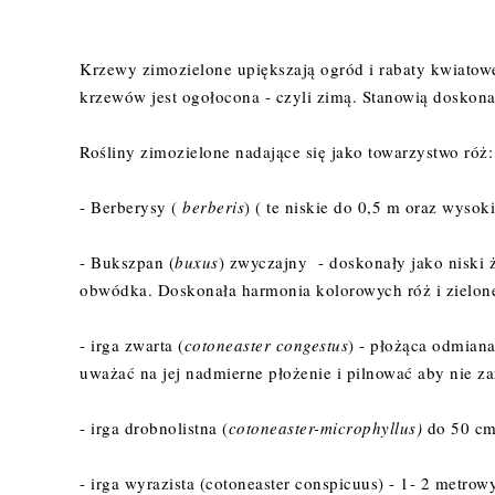
Krzewy zimozielone upiększają ogród i rabaty kwiatowe 
krzewów jest ogołocona - czyli zimą. Stanowią doskonał
Rośliny zimozielone nadające się jako towarzystwo róż:
- Berberysy (
berberis
) ( te niskie do 0,5 m oraz wyso
- Bukszpan (
buxus
) zwyczajny - doskonały jako niski 
obwódka. Doskonała harmonia kolorowych róż i zielon
- irga zwarta (
cotoneaster congestus
) - płożąca odmian
uważać na jej nadmierne płożenie i pilnować aby nie za
- irga drobnolistna (
cotoneaster-microphyllus)
do 50 cm
- irga wyrazista (cotoneaster conspicuus) - 1- 2 metro