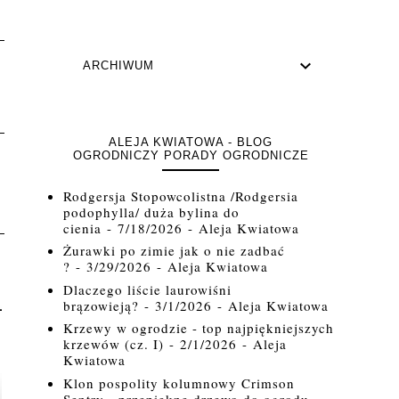
ARCHIWUM
ALEJA KWIATOWA - BLOG
OGRODNICZY PORADY OGRODNICZE
Rodgersja Stopowcolistna /Rodgersia
podophylla/ duża bylina do
cienia
- 7/18/2026
- Aleja Kwiatowa
Żurawki po zimie jak o nie zadbać
?
- 3/29/2026
- Aleja Kwiatowa
Dlaczego liście laurowiśni
brązowieją?
- 3/1/2026
- Aleja Kwiatowa
Krzewy w ogrodzie - top najpiękniejszych
krzewów (cz. I)
- 2/1/2026
- Aleja
Kwiatowa
Klon pospolity kolumnowy Crimson
Sentry - przepiękne drzewo do ogrodu