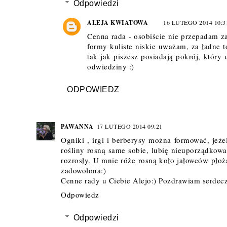
Odpowiedzi
ALEJA KWIATOWA
16 LUTEGO 2014 10:3
Cenna rada - osobiście nie przepadam za
formy kuliste niskie uważam, za ładne t
tak jak piszesz posiadają pokrój, który
odwiedziny :)
ODPOWIEDZ
PAWANNA
17 LUTEGO 2014 09:21
Ogniki , irgi i berberysy można formować, jeżel
rośliny rosną same sobie, lubię nieuporządkowa
rozrosły. U mnie róże rosną koło jałowców płożą
zadowolona:)
Cenne rady u Ciebie Alejo:) Pozdrawiam serdecz
Odpowiedz
Odpowiedzi