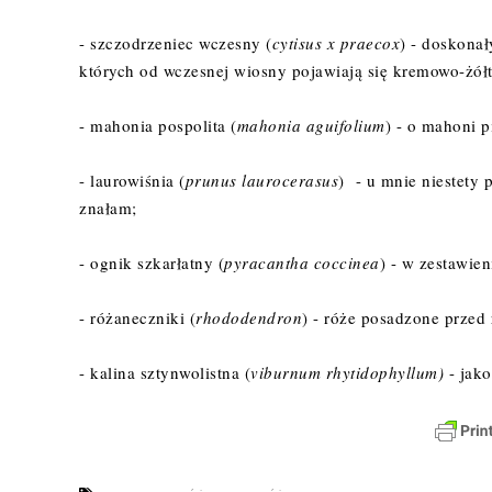
- szczodrzeniec wczesny (
cytisus x praecox
) - doskonał
których od wczesnej wiosny pojawiają się kremowo-żółt
- mahonia pospolita (
mahonia aguifolium
) - o mahoni 
- laurowiśnia (
prunus laurocerasus
) - u mnie niestety 
znałam;
- ognik szkarłatny (
pyracantha coccinea
) - w zestawie
- różaneczniki (
rhododendron
) - róże posadzone przed 
- kalina sztynwolistna (
viburnum rhytidophyllum)
- jako