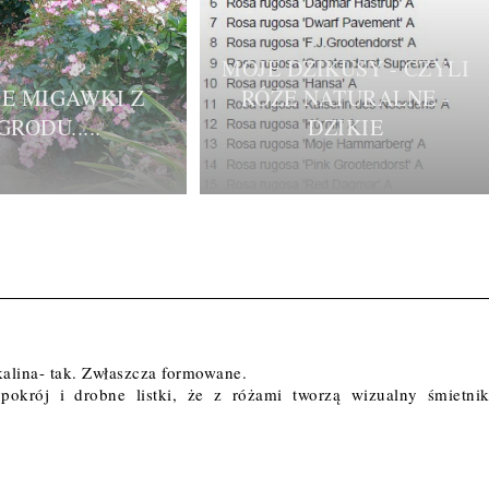
MOJE DZIKUSY - CZYLI
IE MIGAWKI Z
RÓŻE NATURALNE -
GRODU.....
DZIKIE
 kalina- tak. Zwłaszcza formowane.
pokrój i drobne listki, że z różami tworzą wizualny śmietnik