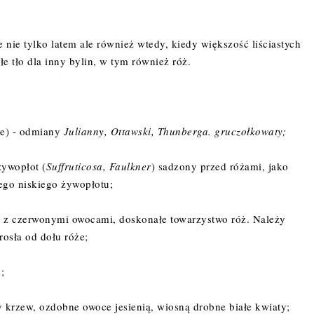
nie tylko latem ale również wtedy, kiedy większość liściastych
e tło dla inny bylin, w tym również róż.
kie) - odmiany
Julianny, Ottawski, Thunberga. gruczołkowaty;
żywopłot (
Suffruticosa, Faulkner
) sadzony przed różami, jako
ego niskiego żywopłotu;
a z czerwonymi owocami, doskonałe towarzystwo róż. Należy
rosła od dołu róże;
;
wy krzew, ozdobne owoce jesienią, wiosną drobne białe kwiaty;