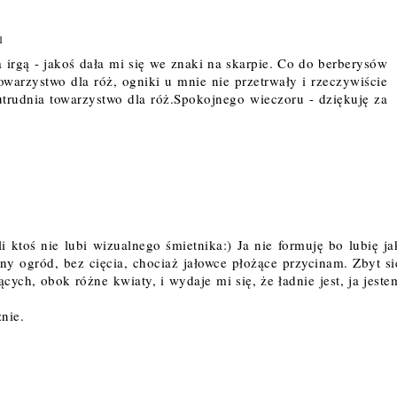
1
 irgą - jakoś dała mi się we znaki na skarpie. Co do berberysów
owarzystwo dla róż, ogniki u mnie nie przetrwały i rzeczywiście
 utrudnia towarzystwo dla róż.Spokojnego wieczoru - dziękuję za
i ktoś nie lubi wizualnego śmietnika:) Ja nie formuję bo lubię ja
ny ogród, bez cięcia, chociaż jałowce płożące przycinam. Zbyt si
cych, obok różne kwiaty, i wydaje mi się, że ładnie jest, ja jeste
nie.