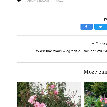
RABATY Z RÓŻAMI
RÓŻE
P
Nowszy 
←
Wiosenne znaki w ogrodzie - tak jest WIOS
Może zain