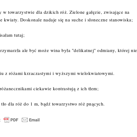
y w towarzystwie dla dzikich róż. Zielone gałęzie, zwisające na
e kwiaty. Doskonale nadaje się na suche i słoneczne stanowiska;
pisałam
tutaj
;
przymarzła ale być może wina była "delikatnej" odmiany, której ni
niu z różami krzaczastymi i wyższymi wielokwiatowymi.
różanecznikami ciekawie kontrastują z ich tłem;
 tło dla róż do 1 m, bądź towarzystwo róż pnących.