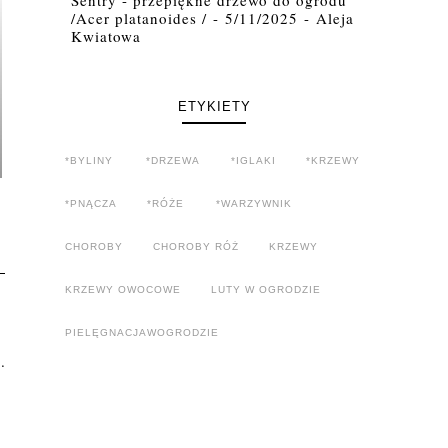
/Acer platanoides /
- 5/11/2025
- Aleja
Kwiatowa
ETYKIETY
*BYLINY
*DRZEWA
*IGLAKI
*KRZEWY
*PNĄCZA
*RÓŻE
*WARZYWNIK
CHOROBY
CHOROBY RÓŻ
KRZEWY
KRZEWY OWOCOWE
LUTY W OGRODZIE
PIELĘGNACJAWOGRODZIE
.