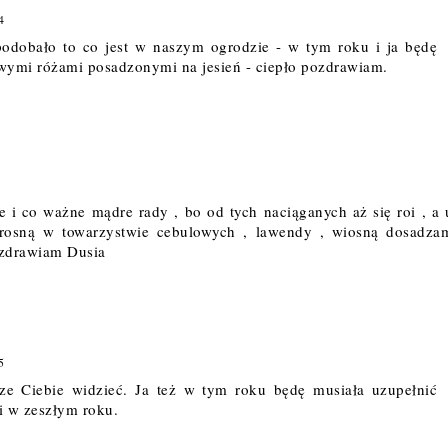
4
podobało to co jest w naszym ogrodzie - w tym roku i ja będę
owymi różami posadzonymi na jesień - ciepło pozdrawiam.
e i co ważne mądre rady , bo od tych naciąganych aż się roi , a 
 rosną w towarzystwie cebulowych , lawendy , wiosną dosadza
ozdrawiam Dusia
5
rze Ciebie widzieć. Ja też w tym roku będę musiała uzupełnić
i w zeszłym roku.